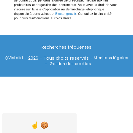
de contact puis pendant la durée de prescription légale aux fins
probatoires et de gestion des contentieux. Vous avez le droit de vous
inscrire sur la liste d'opposition au démarchage téléphonique,
disponible à cette adresse:
Bloctel.gouv.fr
. Consultez le site cnil.fr
pour plus d’informations sur vos droits.
Recherches fréquentes
Vistalid
Mentions légales
©
- 2026 - Tous droits réservés -
Gestion des cookies
-