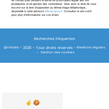
de contact puis pendant la durée de prescription légale aux fins
probatoires et de gestion des contentieux. Vous avez le droit de vous
inscrire sur la liste d'opposition au démarchage téléphonique,
disponible à cette adresse:
Bloctel.gouv.fr
. Consultez le site cnil.fr
pour plus d’informations sur vos droits.
Recherches fréquentes
Vistalid
Mentions légales
©
- 2026 - Tous droits réservés -
Gestion des cookies
-