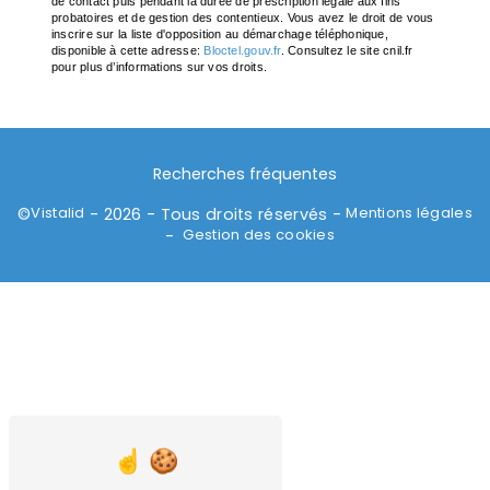
de contact puis pendant la durée de prescription légale aux fins
probatoires et de gestion des contentieux. Vous avez le droit de vous
inscrire sur la liste d'opposition au démarchage téléphonique,
disponible à cette adresse:
Bloctel.gouv.fr
. Consultez le site cnil.fr
pour plus d’informations sur vos droits.
Recherches fréquentes
Vistalid
Mentions légales
©
- 2026 - Tous droits réservés -
Gestion des cookies
-