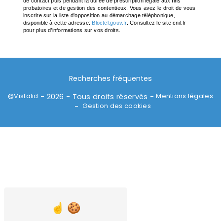
de contact puis pendant la durée de prescription légale aux fins
probatoires et de gestion des contentieux. Vous avez le droit de vous
inscrire sur la liste d'opposition au démarchage téléphonique,
disponible à cette adresse:
Bloctel.gouv.fr
. Consultez le site cnil.fr
pour plus d’informations sur vos droits.
Recherches fréquentes
Vistalid
Mentions légales
©
- 2026 - Tous droits réservés -
Gestion des cookies
-